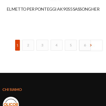
ELMETTO PER PONTEGGI AK 9055 SASSONGHER
1
2
3
4
5
6
CHI SIAMO