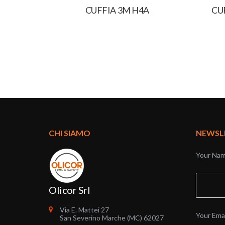
CUFFIA 3M H4A
CU
CHI SIAMO
NEWSL
Your Nam
Olicor Srl
Via E. Mattei 27
Your Emai
San Severino Marche (MC) 62027