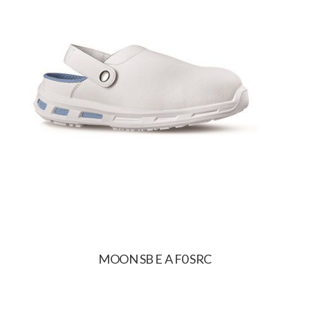
MOON SB E A F0 SRC