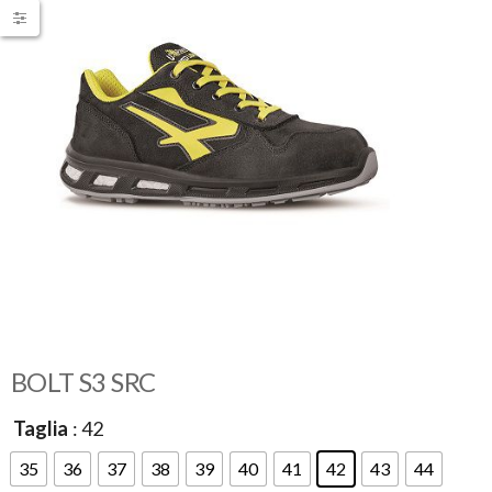
BOLT S3 SRC
Taglia
: 42
35
36
37
38
39
40
41
42
43
44