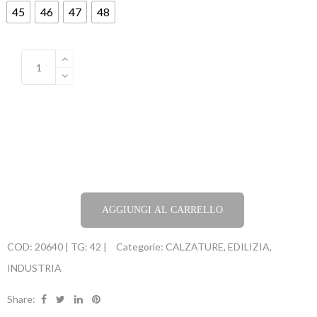
45
46
47
48
AGGIUNGI AL CARRELLO
COD:
20640 | TG: 42 |
Categorie:
CALZATURE
,
EDILIZIA
,
INDUSTRIA
Share: