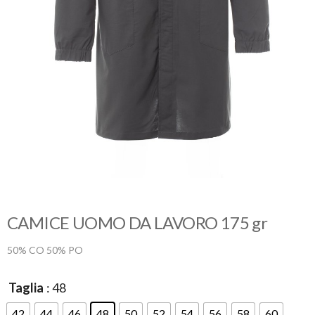
CAMICE UOMO DA LAVORO 175 gr
50% CO 50% PO
Taglia
: 48
42
44
46
48
50
52
54
56
58
60