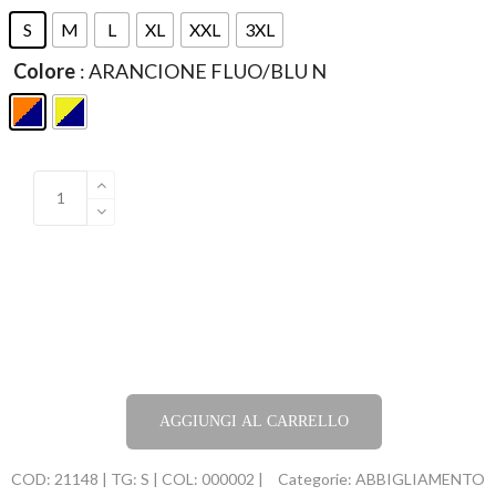
S
M
L
XL
XXL
3XL
Colore
: ARANCIONE FLUO/BLU N
AGGIUNGI AL CARRELLO
COD:
21148 | TG: S | COL: 000002 |
Categorie:
ABBIGLIAMENTO