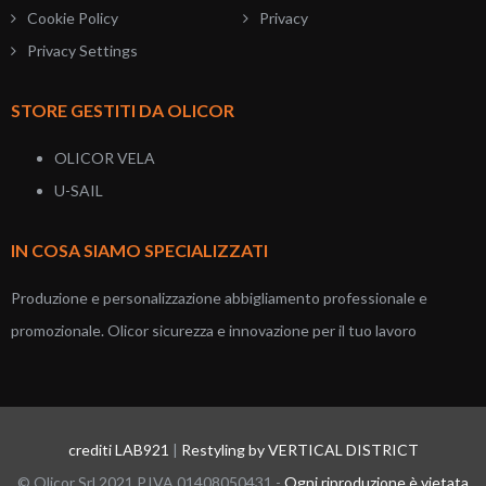
Cookie Policy
Privacy
Privacy Settings
STORE GESTITI DA OLICOR
OLICOR VELA
U-SAIL
IN COSA SIAMO SPECIALIZZATI
Produzione e personalizzazione abbigliamento professionale e
promozionale. Olicor sicurezza e innovazione per il tuo lavoro
crediti LAB921
|
Restyling by VERTICAL DISTRICT
© Olicor Srl 2021 P.IVA 01408050431 -
Ogni riproduzione è vietata