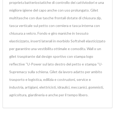
proprietа batteriostatiche di controllo dei cattiviodori e una
migliore igiene del capo anche con uso prolungato. Gilet
multitasche con due tasche frontali dotate di chiusura zip,
tasca verticale sul petto con cerniera e tasca interna con
chiusura a velcro. Fondo e giro maniche in tessuto
elasticizzato, inserti laterali in morbido Softshell elasticizzato
per garantire una vestibilitа ottimale e comoditа. Wall и un
gilet traspirante dal design sportivo con stampa logo
reflective “U-Power sul lato destro del petto e stampa “U-
Supremacy sulla schiena. Gilet da lavoro adatto per ambito
trasporto e logistica, edilizia e costruzioni, service e
industria, artigiani, elettricisti, idraulici, meccanici, gommisti,
agricoltura, giardineria e anche per il tempo libero.