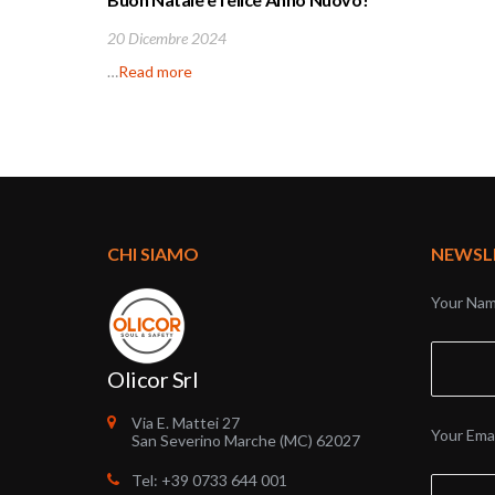
20 Dicembre 2024
…
Read more
CHI SIAMO
NEWSL
Your Nam
Olicor Srl
Via E. Mattei 27
Your Emai
San Severino Marche (MC) 62027
Tel: +39 0733 644 001