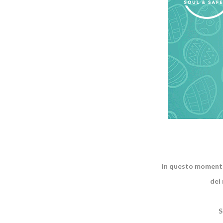
in questo momento 
dei 
S