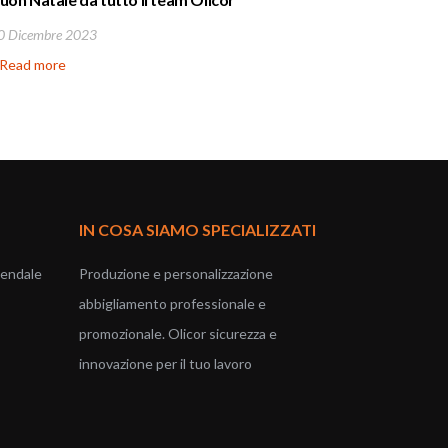
0 Dicembre 2023
30 Novemb
Read more
Il filato d
generare c
IN COSA SIAMO SPECIALIZZATI
iendale
Produzione e personalizzazione
abbigliamento professionale e
promozionale. Olicor sicurezza e
innovazione per il tuo lavoro