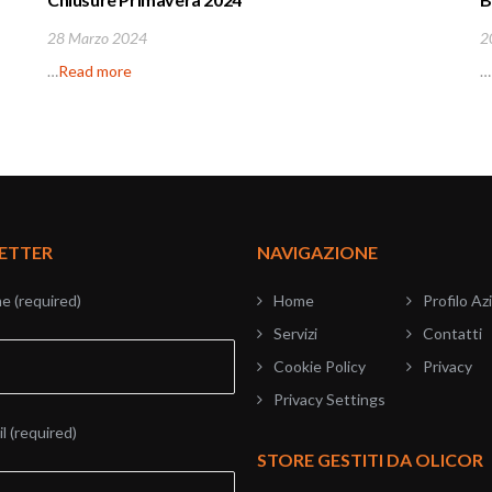
28 Marzo 2024
2
…
Read more
…
ETTER
NAVIGAZIONE
e (required)
Home
Profilo Az
Servizi
Contatti
Cookie Policy
Privacy
Privacy Settings
l (required)
STORE GESTITI DA OLICOR