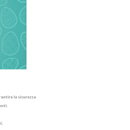
antire la sicurezza
enti.
i,