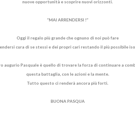
nuove opportunità e scoprire nuovi orizzonti.
“MAI ARRENDERSI !”
Oggi il regalo più grande che ognuno di noi può fare
endersi cura di se stessi e dei propri cari restando il più possibile iso
tro augurio Pasquale è quello di trovare la forza di continuare a com
questa battaglia, con le azioni e la mente.
Tutto questo ci renderà ancora più forti.
BUONA PASQUA