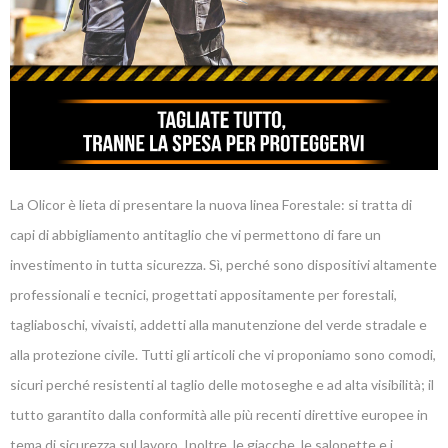
La Olicor è lieta di presentare la nuova linea Forestale: si tratta di
capi di abbigliamento antitaglio che vi permettono di fare un
investimento in tutta sicurezza. Sì, perché sono dispositivi altamente
professionali e tecnici, progettati appositamente per forestali,
tagliaboschi, vivaisti, addetti alla manutenzione del verde stradale e
alla protezione civile. Tutti gli articoli che vi proponiamo sono comodi,
sicuri perché resistenti al taglio delle motoseghe e ad alta visibilità; il
tutto garantito dalla conformità alle più recenti direttive europee in
tema di sicurezza sul lavoro. Inoltre, le giacche, le salopette e i